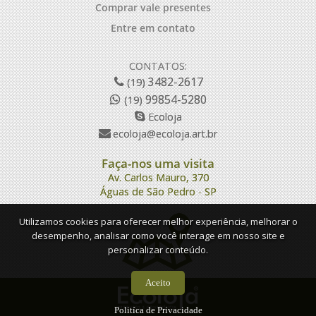
Comprar vale presentes
Entre em contato
CONTATOS:
3482-2617
(19)
99854-5280
(19)
Ecoloja
ecoloja@ecoloja.art.br
Faça-nos uma visita
Av. Carlos Mauro, 370
Águas de São Pedro - SP
Utilizamos cookies para oferecer melhor experiência, melhorar o
desempenho, analisar como você interage em nosso site e
personalizar conteúdo.
Aceito
Politíca de Privacidade