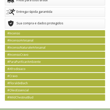
Frete para todo Brasil
Entrega rápida garantida
Sua compra e dados protegidos
#Incenso
#IncensoArtesanal
#IncensoNaturaleArtesanal
#IncensoCravo
#ParaPurificarAmbiente
#Afrodisiaco
#Cravo
#FloraldeBach
#OleoEssencial
#WildChestnutBud