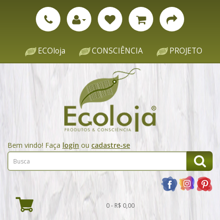
ECOloja
CONSCIÊNCIA
PROJETO
Bem vindo! Faça
login
ou
cadastre-se
0 - R$ 0,00