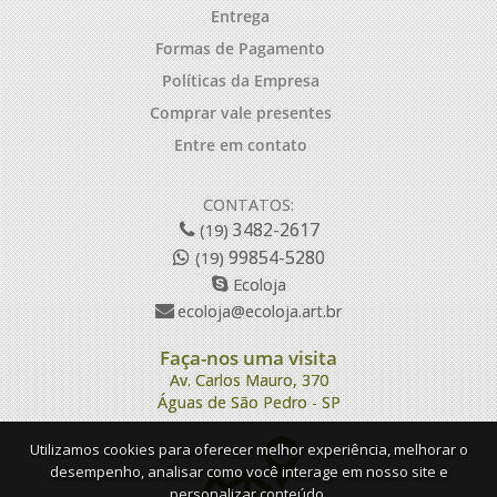
Entrega
Formas de Pagamento
Políticas da Empresa
Comprar vale presentes
Entre em contato
CONTATOS:
3482-2617
(19)
99854-5280
(19)
Ecoloja
ecoloja@ecoloja.art.br
Faça-nos uma visita
Av. Carlos Mauro, 370
Águas de São Pedro - SP
Utilizamos cookies para oferecer melhor experiência, melhorar o
desempenho, analisar como você interage em nosso site e
personalizar conteúdo.