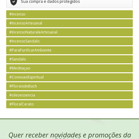
Sua compra e dados protegidos
#Incenso
#IncensoArtesanal
#IncensoNaturaleArtesanal
#IncensoSandalo
#ParaPurificarAmbiente
#Sandalo
#Meditaçao
#ConexaoEspiritual
#FloraisdeBach
#oleoessencia
#FloralCerato
Quer receber novidades e promoções da