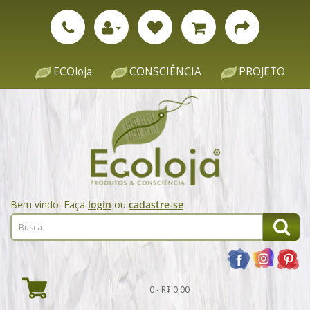
ECOloja
CONSCIÊNCIA
PROJETO
Bem vindo! Faça
login
ou
cadastre-se
0 - R$ 0,00