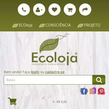
ECOloja
CONSCIÊNCIA
PROJETO
Bem vindo! Faça
login
ou
cadastre-se
0 - R$ 0,00