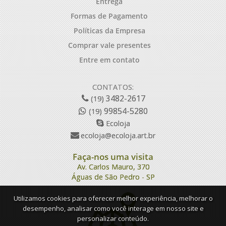
Entrega
Formas de Pagamento
Políticas da Empresa
Comprar vale presentes
Entre em contato
CONTATOS:
3482-2617
(19)
99854-5280
(19)
Ecoloja
ecoloja@ecoloja.art.br
Faça-nos uma visita
Av. Carlos Mauro, 370
Águas de São Pedro - SP
Utilizamos cookies para oferecer melhor experiência, melhorar o
desempenho, analisar como você interage em nosso site e
personalizar conteúdo.