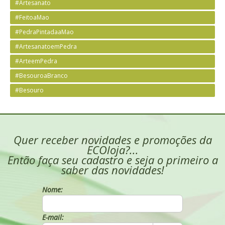
#Artesanato
#FeitoaMao
#PedraPintadaaMao
#ArtesanatoemPedra
#ArteemPedra
#BesouroaBranco
#Besouro
Quer receber novidades e promoções da
ECOloja?...
Então faça seu cadastro e seja o primeiro a
saber das novidades!
Nome:
E-mail: