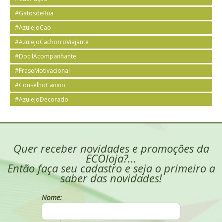
#GatosdeRua
#AzulejoCao
#AzulejoCachorroViajante
#DocilAcompanhante
#FraseMotivacional
#ConselhoCanino
#AzulejoDecorado
Quer receber novidades e promoções da
ECOloja?...
Então faça seu cadastro e seja o primeiro a
saber das novidades!
Nome: