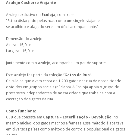
Azulejo Cachorro Viajante
Azulejo exclusivo da
Ecoloja
, com frase:
"Estou disfarçado pelas ruas como um singelo viajante,
se acolhido e afagado serei um dócil acompanhante."
Dimensão do azulejo:
Altura - 15,0 cm
Largura - 15,0 cm
Juntamente com o azulejo, acompanha um par de suporte.
Este azulejo faz parte da coleção “
Gatos de Rua
”.
Calcula-se que vivem cerca de 1.200 gatos nas rua de nossa cidade
divididos em grupos sociais (núcleos). A Ecoloja apoia o grupo de
protetores independentes de nossa cidade que trabalha com a
castração dos gatos de rua.
Como funciona:
CED
que consiste em
Captura – Esterilização - Devolução
(no
mesmo núcleo) dos gatos machos e fêmeas. Esse método é aceitável
em diversos países como método de controle populacional de gatos