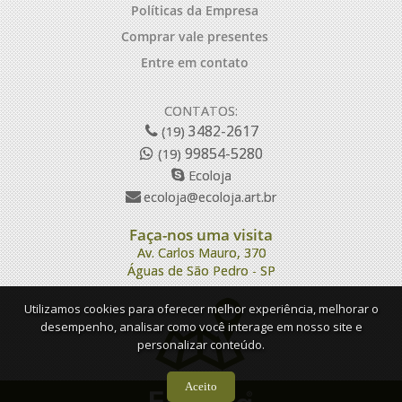
Políticas da Empresa
Comprar vale presentes
Entre em contato
CONTATOS:
3482-2617
(19)
99854-5280
(19)
Ecoloja
ecoloja@ecoloja.art.br
Faça-nos uma visita
Av. Carlos Mauro, 370
Águas de São Pedro - SP
Utilizamos cookies para oferecer melhor experiência, melhorar o
desempenho, analisar como você interage em nosso site e
personalizar conteúdo.
Aceito