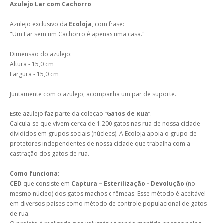
Azulejo Lar com Cachorro
Azulejo exclusivo da
Ecoloja
, com frase:
"Um Lar sem um Cachorro é apenas uma casa."
Dimensão do azulejo:
Altura - 15,0 cm
Largura - 15,0 cm
Juntamente com o azulejo, acompanha um par de suporte.
Este azulejo faz parte da coleção “
Gatos de Rua
”.
Calcula-se que vivem cerca de 1.200 gatos nas rua de nossa cidade
divididos em grupos sociais (núcleos). A Ecoloja apoia o grupo de
protetores independentes de nossa cidade que trabalha com a
castração dos gatos de rua.
Como funciona:
CED
que consiste em
Captura – Esterilização - Devolução
(no
mesmo núcleo) dos gatos machos e fêmeas. Esse método é aceitável
em diversos países como método de controle populacional de gatos
de rua.