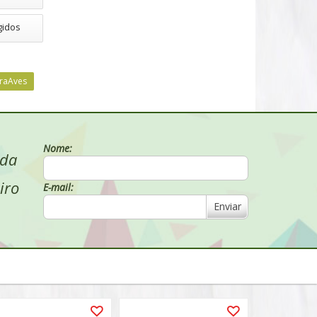
gidos
raAves
Nome:
 da
iro
E-mail:
Enviar