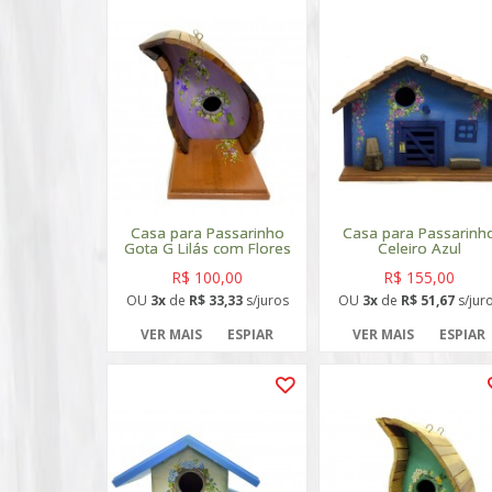
Casa para Passarinho
Casa para Passarinh
Gota G Lilás com Flores
Celeiro Azul
R$ 100,00
R$ 155,00
OU
3x
de
R$ 33,33
s/juros
OU
3x
de
R$ 51,67
s/jur
VER MAIS
ESPIAR
VER MAIS
ESPIAR