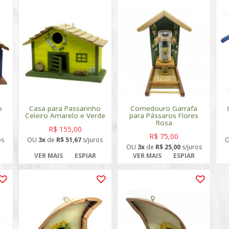
o
Casa para Passarinho
Comedouro Garrafa
Celeiro Amarelo e Verde
para Pássaros Flores
Rosa
R$ 155,00
R$ 75,00
os
OU
3x
de
R$ 51,67
s/juros
OU
3x
de
R$ 25,00
s/juros
VER MAIS
ESPIAR
VER MAIS
ESPIAR