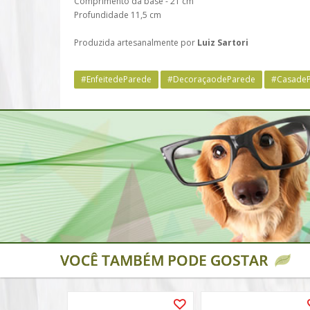
Comprimento da base - 21 cm
Profundidade 11,5 cm
Produzida artesanalmente por
Luiz Sartori
#EnfeitedeParede
#DecoraçaodeParede
#CasadeP
VOCÊ TAMBÉM PODE GOSTAR