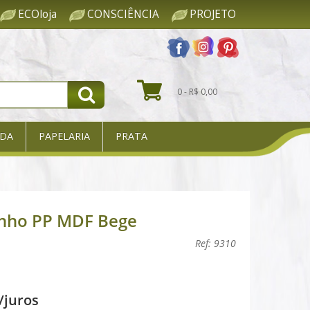
ECOloja
CONSCIÊNCIA
PROJETO
0 - R$ 0,00
DA
PAPELARIA
PRATA
inho PP MDF Bege
Ref: 9310
/juros