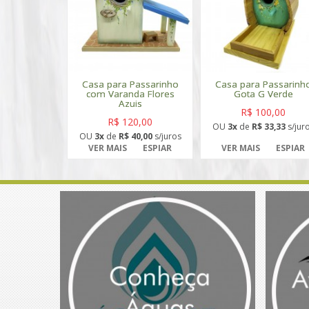
Casa para Passarinho
Casa para Passarinh
com Varanda Flores
Gota G Verde
Azuis
R$ 100,00
R$ 120,00
OU
3x
de
R$ 33,33
s/jur
OU
3x
de
R$ 40,00
s/juros
VER MAIS
ESPIAR
VER MAIS
ESPIAR