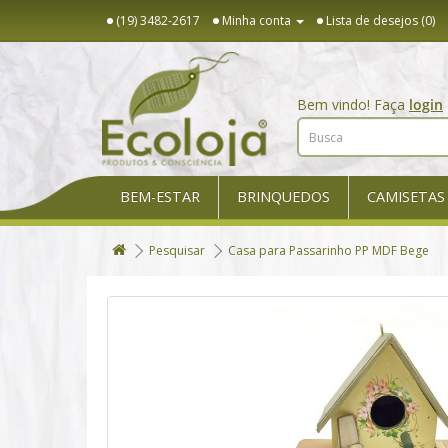
(19) 3482-2617
Minha conta
Lista de desejos (0)
Bem vindo! Faça
login
BEM-ESTAR
BRINQUEDOS
CAMISETAS
Pesquisar
Casa para Passarinho PP MDF Bege