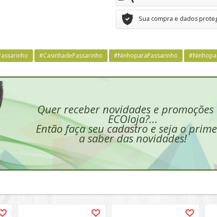
Sua compra e dados prote
assarinho
#CasinhadePassarinho
#NinhoparaPassarinho
#Ninhopa
Quer receber novidades e promoções
ECOloja?...
Então faça seu cadastro e seja o prime
a saber das novidades!