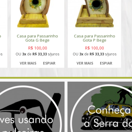
o
Casa para Passarinho
Casa para Passarinho
Gota G Bege
Gota P Bege
R$ 100,00
R$ 100,00
os
OU
3x
de
R$ 33,33
s/juros
OU
3x
de
R$ 33,33
s/juros
VER MAIS
ESPIAR
VER MAIS
ESPIAR