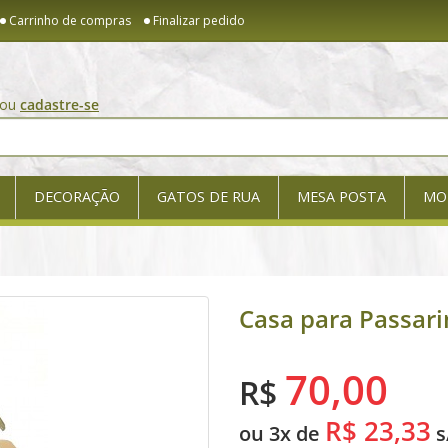
Carrinho de compras
Finalizar pedido
ou
cadastre-se
DECORAÇÃO
GATOS DE RUA
MESA POSTA
MO
Casa para Passar
70,00
R$
R$ 23,33
ou 3x de
s