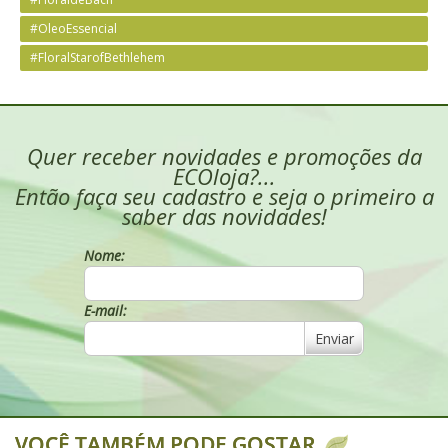
#OleoEssencial
#FloralStarofBethlehem
Quer receber novidades e promoções da
ECOloja?...
Então faça seu cadastro e seja o primeiro a
saber das novidades!
Nome:
E-mail:
Enviar
VOCÊ TAMBÉM PODE GOSTAR