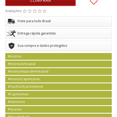
COMPRAR
Avaliações:
Frete para todo Brasil
Entrega rápida garantida
Sua compra e dados protegidos
#Incenso
#IncensoArtesanal
#IncensoNaturaleArtesanal
#IncensoCapimLimao
#ParaPurificarAmbiente
#CapimLimao
#Harmonia
#Sucesso
#FloraldeBach