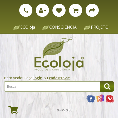
ECOloja
CONSCIÊNCIA
PROJETO
Bem vindo! Faça
login
ou
cadastre-se
0 - R$ 0,00