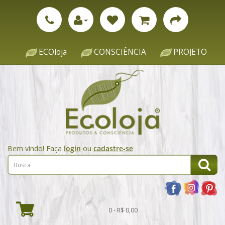
ECOloja
CONSCIÊNCIA
PROJETO
Bem vindo! Faça
login
ou
cadastre-se
0 - R$ 0,00