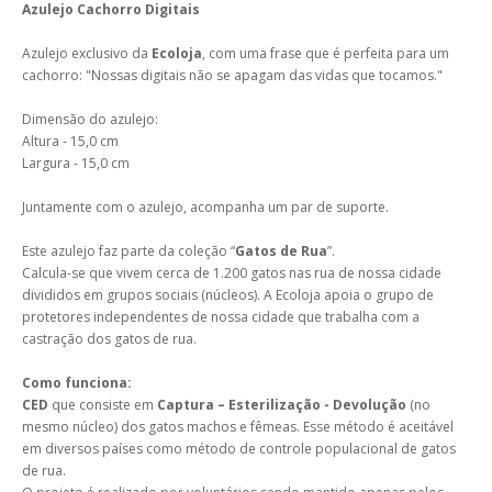
Azulejo Cachorro Digitais
Azulejo exclusivo da
Ecoloja
, com uma frase que é perfeita para um
cachorro: "Nossas digitais não se apagam das vidas que tocamos."
Dimensão do azulejo:
Altura - 15,0 cm
Largura - 15,0 cm
Juntamente com o azulejo, acompanha um par de suporte.
Este azulejo faz parte da coleção “
Gatos de Rua
”.
Calcula-se que vivem cerca de 1.200 gatos nas rua de nossa cidade
divididos em grupos sociais (núcleos). A Ecoloja apoia o grupo de
protetores independentes de nossa cidade que trabalha com a
castração dos gatos de rua.
Como funciona:
CED
que consiste em
Captura – Esterilização - Devolução
(no
mesmo núcleo) dos gatos machos e fêmeas. Esse método é aceitável
em diversos países como método de controle populacional de gatos
de rua.