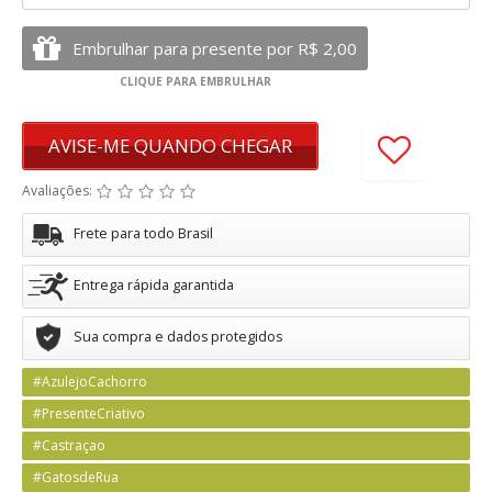
AVISE-ME QUANDO CHEGAR
Avaliações:
Frete para todo Brasil
Entrega rápida garantida
Sua compra e dados protegidos
#AzulejoCachorro
#PresenteCriativo
#Castraçao
#GatosdeRua