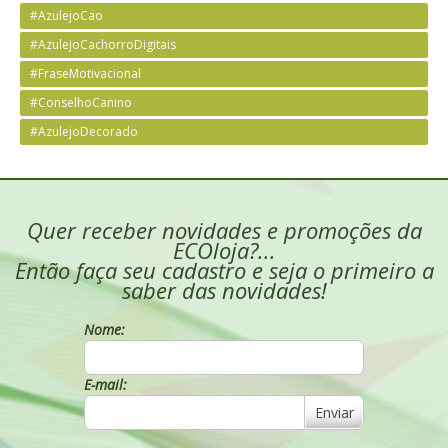
#AzulejoCao
#AzulejoCachorroDigitais
#FraseMotivacional
#ConselhoCanino
#AzulejoDecorado
Quer receber novidades e promoções da
ECOloja?...
Então faça seu cadastro e seja o primeiro a
saber das novidades!
Nome:
E-mail:
Enviar